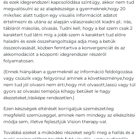
és ezek idegrendszeri kapcsolódása szintúgy, akkor nem tud
megvalósulni az az alapkészsége a gyermeknek,hogy 20
mikr/sec alatt tudjon egy visuális információt adatot
értelmezni és utána az alapján válaszreakciót kiadni pl.: írás,
tábláról másolás, olvasás. Tudni kell, hogy a bal szem csak 2
karaktert tud látni míg a jobb szem 4 karaktert tud előre
haladni és ezek összehangoltsága adja meg a betűk
összeolvasását, közben fenntartva a konvergenciát és az
akkomodációt a központi idegrendszer részéről
folyamatosan.
(Ennek hiányában a gyermeknél az információ feldolgozása
vagy csúszik vagy felgyorsul aminek a következménye,hogy
nem tud jól olvasni nem érti,hogy mit olvasott,lassú vagy túl
gyors az olvasási tempója kihagy betűket le hagy
ékezeteket,írásképe rendezetlen.)
Ezen készségek eltérését korrigáljuk szemészetileg
megfelelő szemüveggel, aminek nem mindegy az elkészítési
módja sem, illetve fejlesztjük Vision therapy-val.
Továbbá ezeket a működési részeket segíti meg a hallás és a
nyaki gerincvelőben tovább futó visuális , vagy audionális