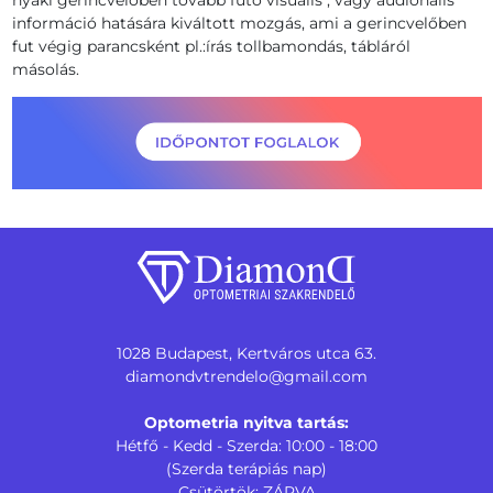
információ hatására kiváltott mozgás, ami a gerincvelőben
fut végig parancsként pl.:írás tollbamondás, tábláról
másolás.
1028 Budapest, Kertváros utca 63.
diamondvtrendelo@gmail.com
Optometria nyitva tartás:
Hétfő - Kedd - Szerda: 10:00 - 18:00
(Szerda terápiás nap)
Csütörtök: ZÁRVA