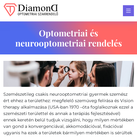
Diamond Optometria
Optometriai és
neurooptometriai rendelés
Szemészetileg csakis neurooptometriai gyermek szemész
ért ehhez a területhez: megfelelő szemüveg felírása és Vision
therapy alkalmazása (USA-ban 1970 –óta foglalkoznak ezzel a
szemészeti területtel és annak a terápiás fejlesztésével)
ennek keretén belül tudjuk vizsgálni, hogy milyen mértékben
van gond a konvergenciával, akkomodációval, fixációval
ugyanis ha ezek a területek bármilyen mértékben is sérültek