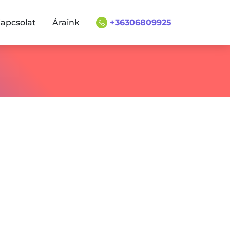
apcsolat
Áraink
+36306809925