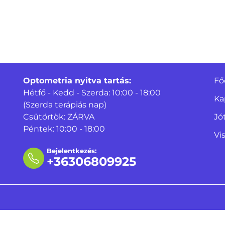
Optometria nyitva tartás:
Fő
Hétfő - Kedd - Szerda: 10:00 - 18:00
Ka
(Szerda terápiás nap)
Csütörtök: ZÁRVA
Jó
Péntek: 10:00 - 18:00
Vi
Bejelentkezés:
+36306809925