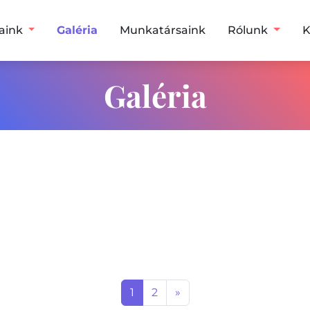
saink
Galéria
Munkatársaink
Rólunk
K
ria
Galéria
1
2
»