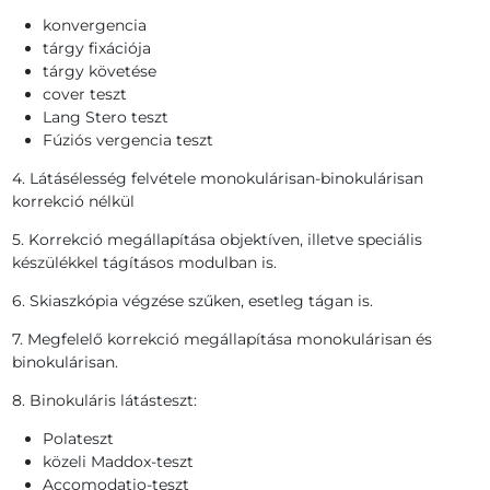
konvergencia
tárgy fixációja
tárgy követése
cover teszt
Lang Stero teszt
Fúziós vergencia teszt
4. Látásélesség felvétele monokulárisan-binokulárisan
korrekció nélkül
5. Korrekció megállapítása objektíven, illetve speciális
készülékkel tágításos modulban is.
6. Skiaszkópia végzése szűken, esetleg tágan is.
7. Megfelelő korrekció megállapítása monokulárisan és
binokulárisan.
8. Binokuláris látásteszt:
Polateszt
közeli Maddox-teszt
Accomodatio-teszt