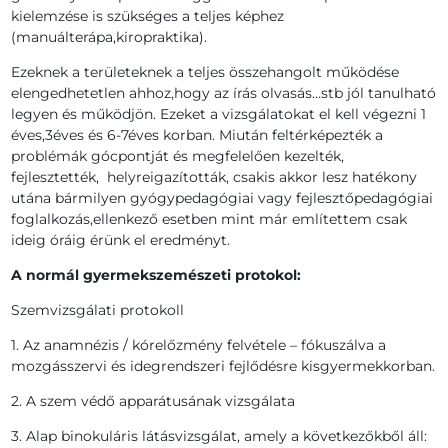
kielemzése is szükséges a teljes képhez
(manuálterápa,kiropraktika).
Ezeknek a területeknek a teljes összehangolt működése
elengedhetetlen ahhoz,hogy az írás olvasás…stb jól tanulható
legyen és működjön. Ezeket a vizsgálatokat el kell végezni 1
éves,3éves és 6-7éves korban. Miután feltérképezték a
problémák gócpontját és megfelelően kezelték,
fejlesztették, helyreigazították, csakis akkor lesz hatékony
utána bármilyen gyógypedagógiai vagy fejlesztőpedagógiai
foglalkozás,ellenkező esetben mint már említettem csak
ideig óráig érünk el eredményt.
A normál gyermekszemészeti protokol:
Szemvizsgálati protokoll
1. Az anamnézis / kórelőzmény felvétele – fókuszálva a
mozgásszervi és idegrendszeri fejlődésre kisgyermekkorban.
2. A szem védő apparátusának vizsgálata
3. Alap binokuláris látásvizsgálat, amely a következőkből áll: