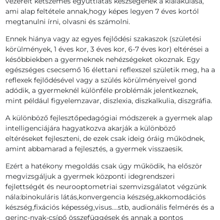
vezérelt kétszemes együttlátás készségének a kialakulása,
ami alap feltétele annak,hogy képes legyen 7 éves kortól
megtanulni írni, olvasni és számolni.
Ennek hiánya vagy az egyes fejlődési szakaszok (születési
körülmények, 1 éves kor, 3 éves kor, 6-7 éves kor) eltérései a
későbbiekben a gyermeknek nehézségeket okoznak. Egy
egészséges csecsemő 16 élettani reflexszel születik meg, ha a
reflexek fejlődésével vagy a szülés körülményeivel gond
adódik, a gyermeknél különféle problémák jelentkeznek,
mint például figyelemzavar, diszlexia, diszkalkulia, diszgráfia.
A különböző fejlesztőpedagógiai módszerek a gyermek alap
intelligenciájára hagyatkozva akarják a különböző
eltéréseket fejleszteni, de ezek csak ideig óráig működnek,
amint abbamarad a fejlesztés, a gyermek visszaesik.
Ezért a hatékony megoldás csak úgy működik, ha először
megvizsgáljuk a gyermek központi idegrendszeri
fejlettségét és neurooptometriai szemvizsgálatot végzünk
nála:binokuláris látás,konvergencia készség,akkomodációs
készség,fixációs képesség,visus….stb, audionális felmérés és a
gerinc-nyak-csípő összefüggések és annak a pontos