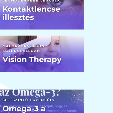
LEGMODERNEBB LENCSÉK
Kontaktlencse
illesztés
MAGYARORSZÁGON
EGYEDÜLÁLLÓAN
Vision Therapy
SEJTSZINTŰ EGYENSÚLY
Omega-3 a