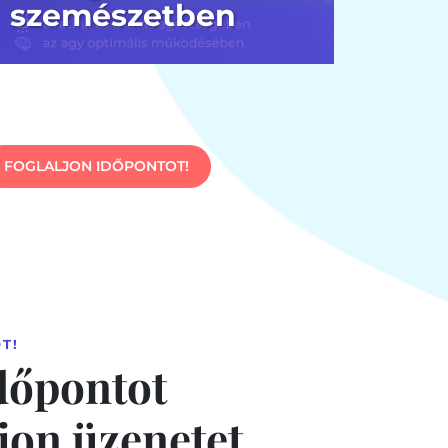
szemészetben
FOGLALJON IDŐPONTOT!
T!
dőpontot
jon üzenetet,