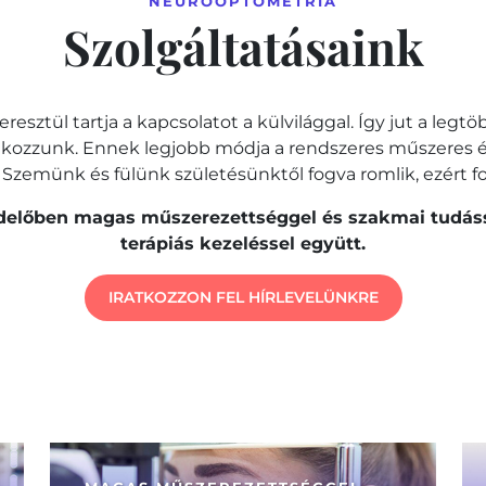
NEUROOPTOMETRIA
Szolgáltatásaink
ztül tartja a kapcsolatot a külvilággal. Így jut a legtö
kozzunk. Ennek legjobb módja a rendszeres műszeres és
 Szemünk és fülünk születésünktől fogva romlik, ezért fo
előben magas műszerezettséggel és szakmai tudássa
terápiás kezeléssel együtt.
IRATKOZZON FEL HÍRLEVELÜNKRE