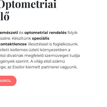
Optometriai
lő
zemészeti
és
optometriai rendelés
folyik
szére. Készítünk
speciális
kontaktlencse
illesztéssel is foglalkozunk.
llett kellemes üzleti környezetben a
lsó divatnak megfelelő szemüveget tudja
gények szerint. A világ első számú
e, az Essilor kiemelt partnerei vagyunk.
IÁRÓL