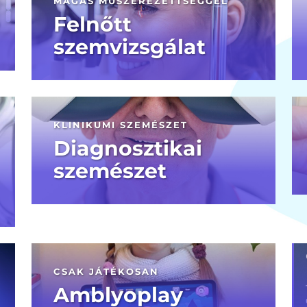
MAGAS MŰSZEREZETTSÉGGEL
Felnőtt
szemvizsgálat
KLINIKUMI SZEMÉSZET
Diagnosztikai
szemészet
CSAK JÁTÉKOSAN
Amblyoplay