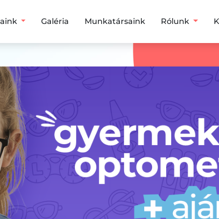
saink
Galéria
Munkatársaink
Rólunk
K
ria