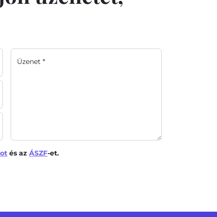
Üzenet *
ot
és az
ÁSZF
-et.