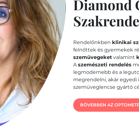
Diamond 
Szakrende
Rendelőnkben
klinikai s
felnőttek és gyermekek ré
szemüvegeket
valamint
A
szemészeti rendelés
me
legmodernebb és a leguto
megrendelni, akár egyedi i
szemüveglencse gyártó cég
BŐVEBBEN AZ OPTOMETR