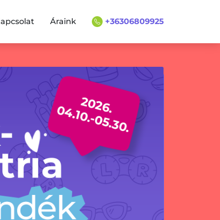
apcsolat
Áraink
+36306809925