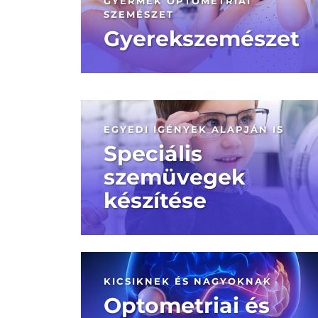
GYERMEK OPTOMETRIAI
SZEMÉSZET
Gyerekszemészet
EGYEDI IGÉNYEK ALAPJÁN IS
Speciális
szemüvegek
készítése
KICSIKNEK ÉS NAGYOKNAK
Optometriai és