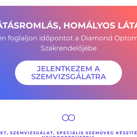
ÁTÁSROMLÁS, HOMÁLYOS LÁT
én foglaljon időpontot a Diamond Optom
Szakrendelőjébe
JELENTKEZEM A
SZEMVIZSGÁLATRA
T, SZEMVIZSGÁLAT, SPECIÁLIS SZEMÜVEG KÉSZÍTÉ