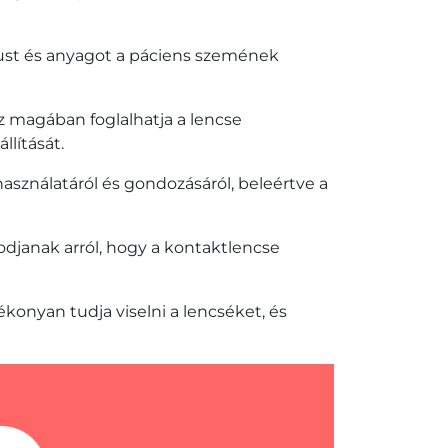
pust és anyagot a páciens szemének
z magában foglalhatja a lencse
lítását.
asználatáról és gondozásáról, beleértve a
sodjanak arról, hogy a kontaktlencse
konyan tudja viselni a lencséket, és