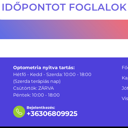
Optometria nyitva tartás:
Fő
Hétfő - Kedd - Szerda: 10:00 - 18:00
Ka
(Szerda terápiás nap)
Csütörtök: ZÁRVA
Jó
Péntek: 10:00 - 18:00
Vi
Bejelentkezés:
+36306809925