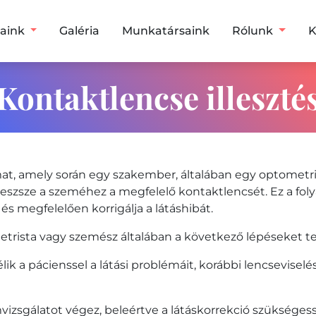
saink
Galéria
Munkatársaink
Rólunk
K
ria
Kontaktlencse illeszté
amat, amely során egy szakember, általában egy optometr
lleszsze a szeméhez a megfelelő kontaktlencsét. Ez a fo
s megfelelően korrigálja a látáshibát.
etrista vagy szemész általában a következő lépéseket te
k a pácienssel a látási problémáit, korábbi lencseviselés
zsgálatot végez, beleértve a látáskorrekció szükségessé