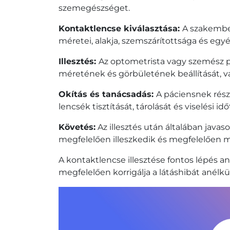
szemegészséget.
Kontaktlencse kiválasztása:
A szakember
méretei, alakja, szemszárítottsága és egy
Illesztés:
Az optometrista vagy szemész po
méretének és görbületének beállítását, va
Okítás és tanácsadás:
A páciensnek részl
lencsék tisztítását, tárolását és viselési id
Követés:
Az illesztés után általában javas
megfelelően illeszkedik és megfelelően 
A kontaktlencse illesztése fontos lépés a
megfelelően korrigálja a látáshibát anélk