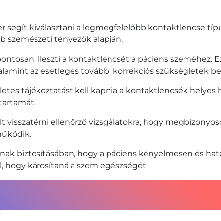
 segít kiválasztani a legmegfelelőbb kontaktlencse tí
éb szemészeti tényezők alapján.
ntosan illeszti a kontaktlencsét a páciens szeméhez. E
lamint az esetleges további korrekciós szükségletek beál
etes tájékoztatást kell kapnia a kontaktlencsék helyes h
őtartamát.
olt visszatérni ellenőrző vizsgálatokra, hogy megbizonyo
működik.
nnak biztosításában, hogy a páciens kényelmesen és haté
ül, hogy károsítaná a szem egészségét.