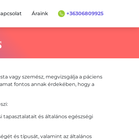
apcsolat
Áraink
+36306809925
s
ista vagy szemész, megvizsgálja a páciens
lyamat fontos annak érdekében, hogy a
szi:
i tapasztalatait és általános egészségi
gét és típusát, valamint az általános