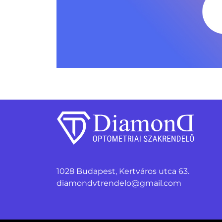
1028 Budapest, Kertváros utca 63.
diamondvtrendelo@gmail.com