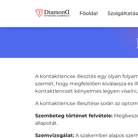
Főoldal
Szolgáltatá
Diamond Optomet
A kontaktlencse illesztés egy olyan foly
szemét, hogy megfelelően kiválassza és i
kontaktlencsét kényelmes legyen viselni, é
A kontaktlencse illesztése során az optom
Szembeteg történet felvétele:
Megbeszéli
állapotát.
Szemvizsgálat:
A szakember alapos szemvi