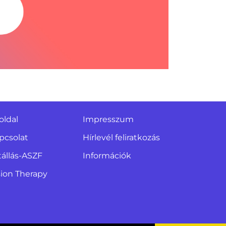
oldal
Impresszum
pcsolat
Hírlevél feliratkozás
tállás-ASZF
Információk
sion Therapy